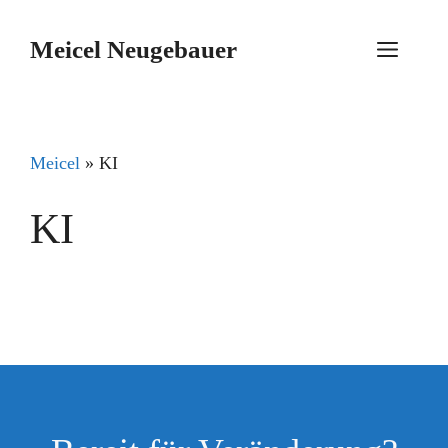
Zum
Inhalt
Meicel Neugebauer
Menü
springen
Meicel
»
KI
KI